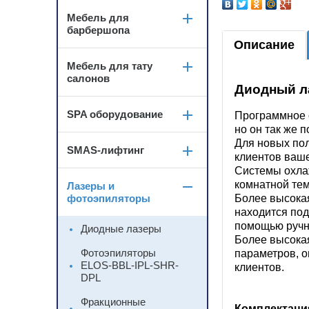
Мебель для
барбершопа
Описание
Мебель для тату
салонов
Диодный л
SPA оборудование
Программное о
но он так же 
Для новых пол
SMAS-лифтинг
клиентов ваше
Системы охла
комнатной те
Лазеры и
фотоэпиляторы
Более высока
находится под
помощью ручн
Диодные лазеры
Более высокая
Фотоэпиляторы
параметров, о
ELOS-BBL-IPL-SHR-
клиентов.
DPL
Фракционные
Комплектация