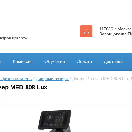
117630 г. Москва
Воронцовские П
нтров красоты
я
Комиссия
Обучение
Оплата
Доставка
и фотоэпиляторы
 / 
Диодные лазеры
 / Диодный лазер MED-808 Lux,
ер MED-808 Lux
x