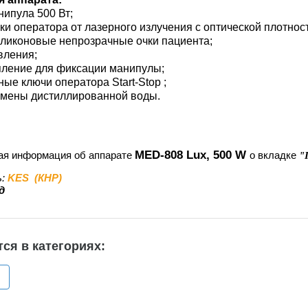
нипула 500 Вт;
ки оператора от лазерного излучения с оптической плотно
иликоновые непрозрачные очки пациента;
вления;
пление для фиксации манипулы;
ые ключи оператора Start-Stop ;
замены дистиллированной воды.
MED-808 Lux, 500 W
ая информация об аппарате
о вкладке
"
ь:
KES (КНР)
д
ся в категориях: