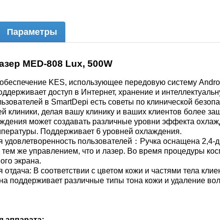
Параметры
азер MED-808 Lux, 500W
беспечение KES, использующее передовую систему Android,
поддерживает доступ в Интернет, хранение и интеллектуал
ьзователей в SmartDepi есть советы по клинической безоп
й клиники, делая вашу клинику и ваших клиентов более з
ждения может создавать различные уровни эффекта охлажд
мпературы. Поддерживает 6 уровней охлаждения.
я удовлетворенность пользователей：Ручка оснащена 2,4-
 тем же управлением, что и лазер. Во время процедуры ко
ого экрана.
 отдача: В соответствии с цветом кожи и частями тела кли
на поддерживает различные типы тона кожи и удаление воло
 аппарата: