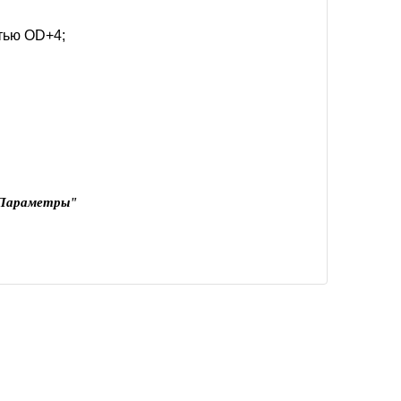
стью OD+4;
Параметры"