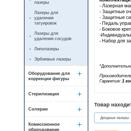
лазеры
- Лазерная ма
- Защитные оч
Лазеры для
- Защитные с
удаления
татуировок
- Педаль упра
- Боковое кре
Лазеры для
-Индивидуальн
удаления сосудов
- Набор для 
Липолазеры
Эрбиевые лазеры
*Дополнительн
Оборудование для
Производител
коррекции фигуры
Гарантия:
1 го
Стерилизация
Товар находит
Солярии
Диодные лазеры
Комиссионное
оборудование